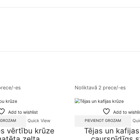
prece/-es
Noliktavā 2 prece/-es
Add to wishlist
Add to wishli
Quick View
Qui
T GROZAM
PIEVIENOT GROZAM
s vērtību krūze
Tējas un kafija
atēta zelta
caurspīdīgs s