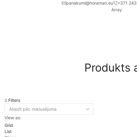
panakumi@horaman.eu
+371 242
Array
Produkts 
Filters
View as:
Grid
List