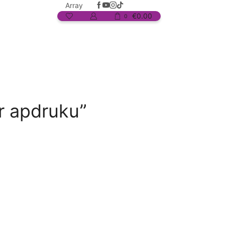
Array
€
0.00
0
r apdruku”