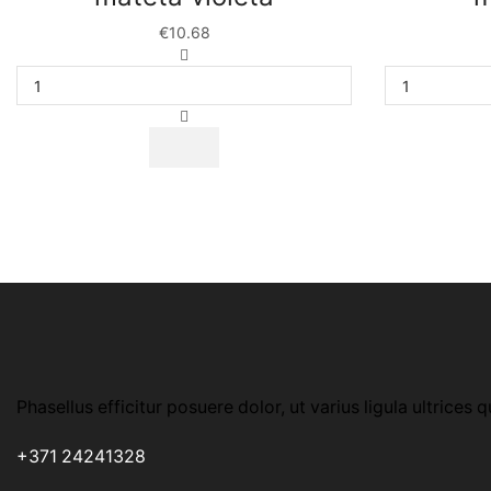
€
10.68
Dzīves
vērtību
krūze
matēta
violēta
daudzums
Phasellus efficitur posuere dolor, ut varius ligula ultrices q
+371 24241328