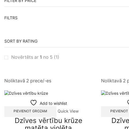
FILTER BY PRICE
FILTRS
SORT BY RATING
Novērtēts ar
1
no 5
(1)
Noliktavā 2 prece/-es
Noliktavā 2 
Add to wishlist
Quick View
PIEVIENOT GROZAM
PIEVIENO
Dzīves vērtību krūze
Dzīve
matēta violēta
m