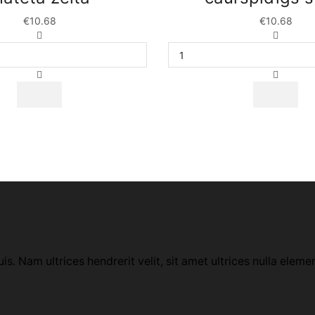
€
10.68
€
10.68
Dzīves
Tējas
vērtību
un
krūze
kafijas
matēta
krūze
zelta
caurspī
daudzums
stikls
daudzu
uis. Nam ultrices hendrerit velit, sit amet ultrices nulla eleme