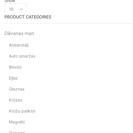
Show
PRODUCT CATEGORIES
Dāvanas man
Atstarotāji
Auto smaržas
Blociņi
Eļļas
Gleznas
Krūzes
Krūžu paliktņi
Magnēti
Piekariņi