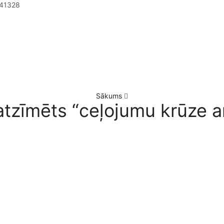
41328
Sākums
atzīmēts “ceļojumu krūze a