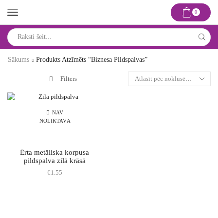
0
Search
input
Sākums
Produkts Atzīmēts “biznesa Pildspalvas”
Filters
NAV
NOLIKTAVĀ
Ērta metāliska korpusa
pildspalva zilā krāsā
€
1.55