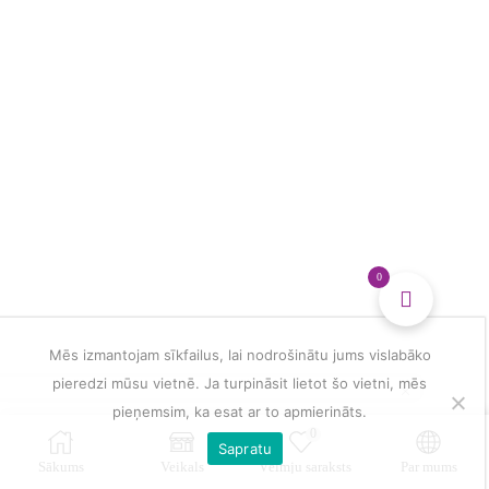
0
Mēs izmantojam sīkfailus, lai nodrošinātu jums vislabāko
pieredzi mūsu vietnē. Ja turpināsit lietot šo vietni, mēs
pieņemsim, ka esat ar to apmierināts.
0
Sapratu
Sākums
Veikals
Vēlmju saraksts
Par mums