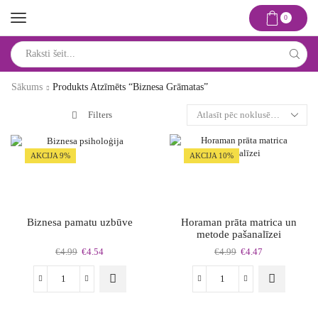
0
Search
input
Sākums
Produkts Atzīmēts “biznesa Grāmatas”
Filters
AKCIJA 9%
AKCIJA 10%
Biznesa pamatu uzbūve
Horaman prāta matrica un
metode pašanalīzei
Original
Current
Original
Current
€
4.99
€
4.54
€
4.99
€
4.47
price
price
price
price
was:
is:
was:
is:
Biznesa
Horaman
€4.99.
€4.54.
€4.99.
€4.47.
pamatu
prāta
uzbūve
matrica