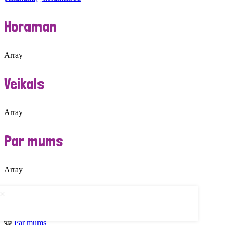
Horaman
Array
Veikals
Array
Par mums
Array
Sākums
Veikals
0
Vēlmju saraksts
Par mums