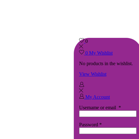
0
0
My Wishlist
No products in the wishlist.
View Wishlist
My Account
Username or email
*
Password
*