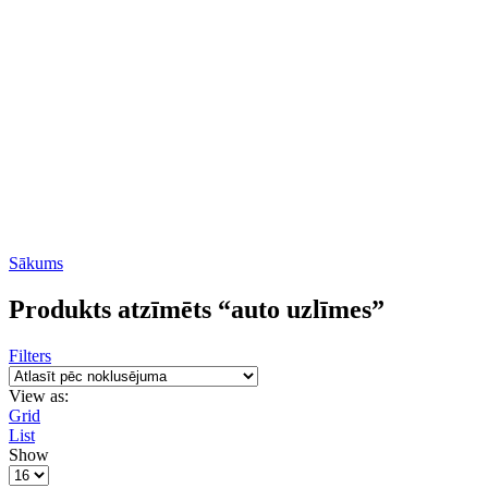
Sākums
Produkts atzīmēts “auto uzlīmes”
Filters
View as:
Grid
List
Show