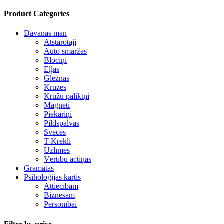
Product Categories
Dāvanas man
Atstarotāji
Auto smaržas
Blociņi
Eļļas
Gleznas
Krūzes
Krūžu paliktņi
Magnēti
Piekariņi
Pildspalvas
Sveces
T-Krekli
Uzlīmes
Vērtību actiņas
Grāmatas
Psiholoģijas kārtis
Attiecībām
Biznesam
Personībai