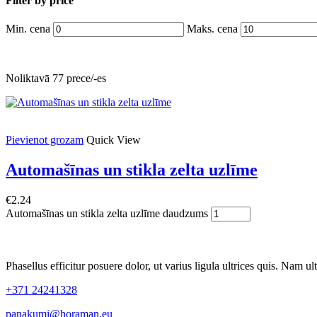
Filter by price
Min. cena
Maks. cena
Noliktavā 77 prece/-es
Pievienot grozam
Quick View
Automašīnas un stikla zelta uzlīme
€
2.24
Automašīnas un stikla zelta uzlīme daudzums
Phasellus efficitur posuere dolor, ut varius ligula ultrices quis. Nam ult
+371 24241328
panakumi@horaman.eu