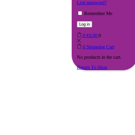
Lost password?
Remember Me
Log in
0
€
0.00
0
0
Shopping Cart
No products in the cart.
Return To Shop