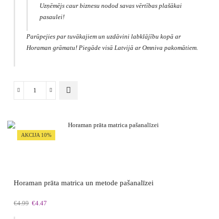
Uzņēmējs caur biznesu nodod savas vērtības plašākai
pasaulei!
Parūpejies par tuvākajiem un uzdāvini labklājību kopā ar
Horaman grāmatu! Piegāde visā Latvijā ar Omniva pakomātiem.
Biznesa
pamatu
uzbūve
daudzums
AKCIJA 10%
Horaman prāta matrica un metode pašanalīzei
Original
Current
€
4.99
€
4.47
price
price