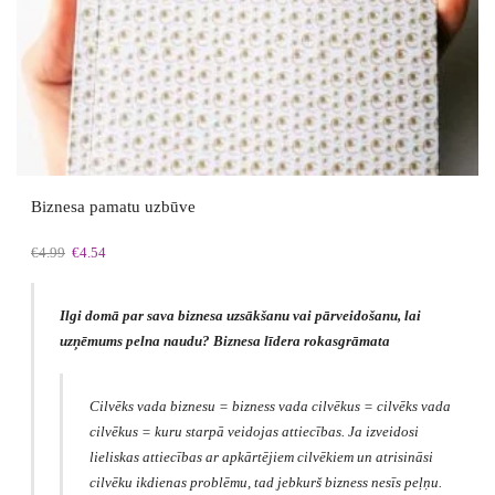
Biznesa pamatu uzbūve
Original
Current
€
4.99
€
4.54
price
price
was:
is:
€4.99.
€4.54.
Ilgi domā par sava biznesa uzsākšanu vai pārveidošanu, lai
uzņēmums pelna naudu? Biznesa līdera rokasgrāmata
Cilvēks vada biznesu = bizness vada cilvēkus = cilvēks vada
cilvēkus = kuru starpā veidojas attiecības. Ja izveidosi
lieliskas attiecības ar apkārtējiem cilvēkiem un atrisināsi
cilvēku ikdienas problēmu, tad jebkurš bizness nesīs peļņu.