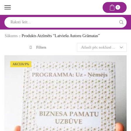
0
Search
input
Sākums
Produkts Atzīmēts “latviešu Autoru Grāmatas”
Filters
AKCIJA 9%