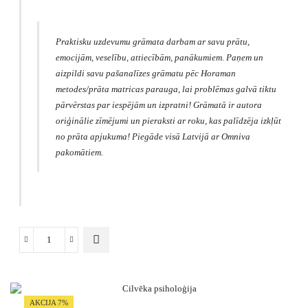
was:
is:
€4.99.
€4.47.
Praktisku uzdevumu grāmata darbam ar savu prātu,
emocijām, veselību, attiecībām, panākumiem. Paņem un
aizpildi savu pašanalīzes grāmatu pēc Horaman
metodes/prāta matricas parauga, lai problēmas galvā tiktu
pārvērstas par iespējām un izpratni! Grāmatā ir autora
oriģinālie zīmējumi un pieraksti ar roku, kas palīdzēja izkļūt
no prāta apjukuma! Piegāde visā Latvijā ar Omniva
pakomātiem.
Horaman
prāta
matrica
un
metode
AKCIJA 7%