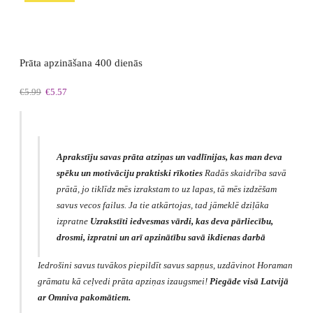
pašanalīzei
daudzums
Prāta apzināšana 400 dienās
Original
Current
€
5.99
€
5.57
price
price
was:
is:
€5.99.
€5.57.
Aprakstīju savas prāta atziņas un vadlīnijas, kas man deva
spēku un motivāciju praktiski rīkoties
Radās skaidrība savā
prātā, jo tiklīdz mēs izrakstam to uz lapas, tā mēs izdzēšam
savus vecos failus. Ja tie atkārtojas, tad jāmeklē dziļāka
izpratne
Uzrakstīti iedvesmas vārdi, kas deva pārliecību,
drosmi, izpratni un arī apzinātību savā ikdienas darbā
Iedrošini savus tuvākos piepildīt savus sapņus, uzdāvinot Horaman
grāmatu kā ceļvedi prāta apziņas izaugsmei!
Piegāde visā Latvijā
ar Omniva pakomātiem.