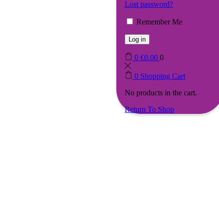
Lost password?
Remember Me
Log in
0
€
0.00
0
0
Shopping Cart
No products in the cart.
Return To Shop