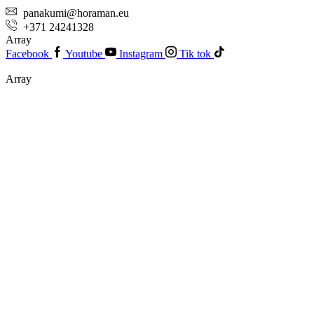
panakumi@horaman.eu
+371 24241328
Array
Facebook
Youtube
Instagram
Tik tok
Array