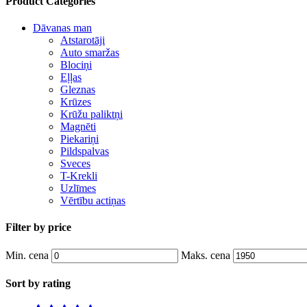
Product Categories
Dāvanas man
Atstarotāji
Auto smaržas
Blociņi
Eļļas
Gleznas
Krūzes
Krūžu paliktņi
Magnēti
Piekariņi
Pildspalvas
Sveces
T-Krekli
Uzlīmes
Vērtību actiņas
Grāmatas
Psiholoģijas kārtis
Filter by price
Attiecībām
Biznesam
Min. cena
Maks. cena
Personībai
Sort by rating