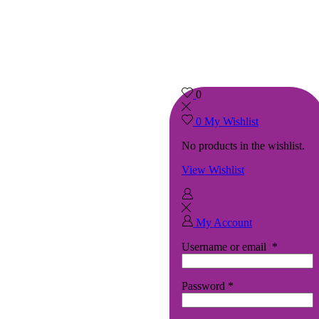
0
0
My Wishlist
No products in the wishlist.
View Wishlist
My Account
Username or email
*
Password
*