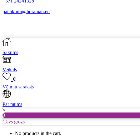
+371 24241328
panakumi@horaman.eu
Sākums
Veikals
0
Vēlmju saraksts
Par mums
0
Tavs grozs
No products in the cart.