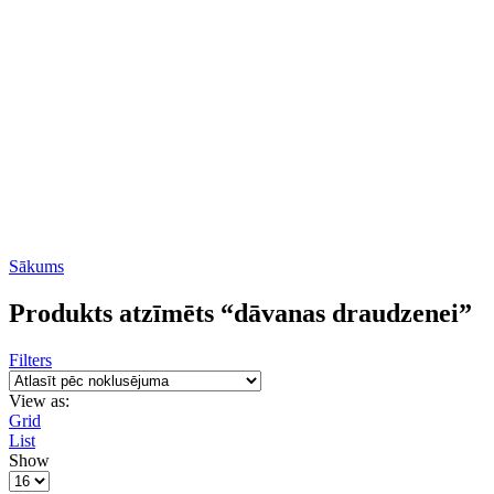
Sākums
Produkts atzīmēts “dāvanas draudzenei”
Filters
View as:
Grid
List
Show