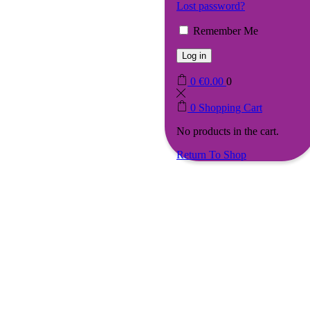
Lost password?
Remember Me
Log in
0
€
0.00
0
0
Shopping Cart
No products in the cart.
Return To Shop