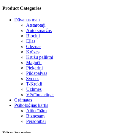
Product Categories
Dāvanas man
Atstarotāji
Auto smaržas
Blociņi
Eļļas
Gleznas
Krūzes
Krūžu paliktņi
Magnēti
Piekariņi
Pildspalvas
Sveces
T-Krekli
Uzlīmes
Vērtību actiņas
Grāmatas
Psiholoģijas kārtis
Attiecībām
Biznesam
Personībai