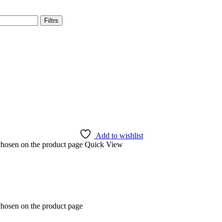
Filtrs
Add to wishlist
 chosen on the product page
Quick View
chosen on the product page