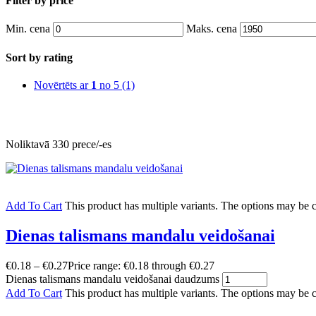
Filter by price
Min. cena
Maks. cena
Sort by rating
Novērtēts ar
1
no 5
(1)
Noliktavā 330 prece/-es
Add To Cart
This product has multiple variants. The options may be
Dienas talismans mandalu veidošanai
€
0.18
–
€
0.27
Price range: €0.18 through €0.27
Dienas talismans mandalu veidošanai daudzums
Add To Cart
This product has multiple variants. The options may be 