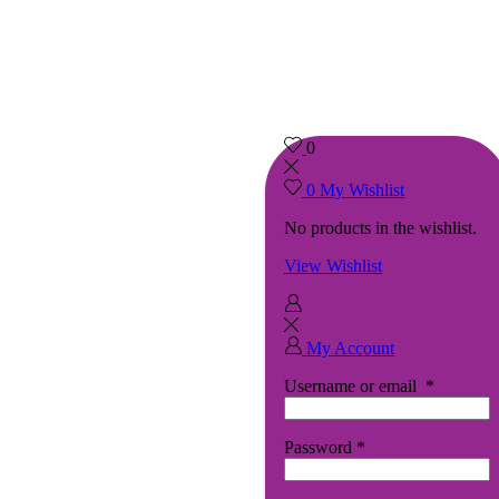
0
0
My Wishlist
No products in the wishlist.
View Wishlist
My Account
Username or email
*
Password
*